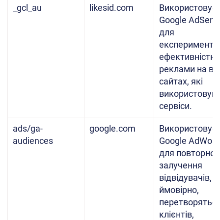
_gcl_au
likesid.com
Використовує
Google AdSens
для
експериментів
ефективністю
реклами на ве
сайтах, які
використовую
сервіси.
ads/ga-
google.com
Використовує
audiences
Google AdWord
для повторног
залучення
відвідувачів, як
ймовірно,
перетворяться
клієнтів,