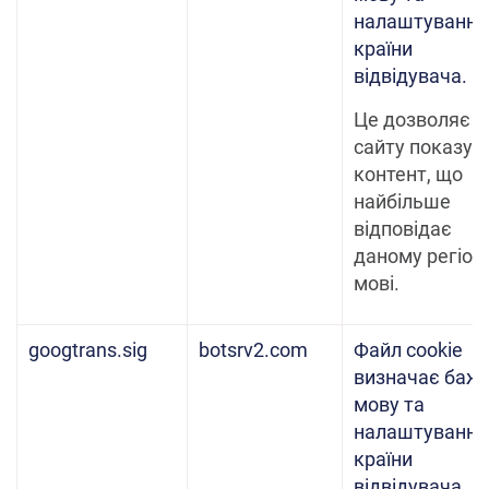
налаштування
країни
відвідувача.
Це дозволяє В
сайту показув
контент, що
найбільше
відповідає
даному регіон
мові.
googtrans.sig
botsrv2.com
Файл cookie
визначає баж
мову та
налаштування
країни
відвідувача.