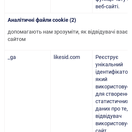
веб-сайті.
Аналітичні файли cookie (2)
допомагають нам зрозуміти, як відвідувачі взаємо
сайтом
_ga
likesid.com
Реєструє
унікальний
ідентифікатор,
який
використовує
для створення
статистичних
даних про те, 
відвідувач
використовує 
сайт.