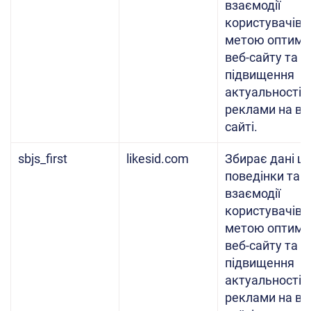
взаємодії
користувачів з
метою оптиміз
веб-сайту та
підвищення
актуальності
реклами на ве
сайті.
sbjs_first
likesid.com
Збирає дані щ
поведінки та
взаємодії
користувачів з
метою оптиміз
веб-сайту та
підвищення
актуальності
реклами на ве