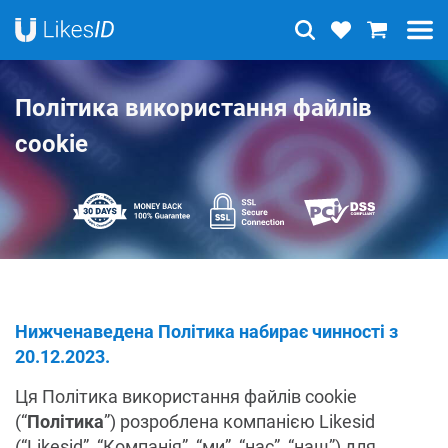
Політика використання файлів
cookie
Нижченаведена Політика набирає чинності з
20.12.2023.
Ця Політика використання файлів cookie
(“
Політика
”) розроблена компанією Likesid
(“Likesid”, “Компанія”, “ми”, “нас”, “наш”) для