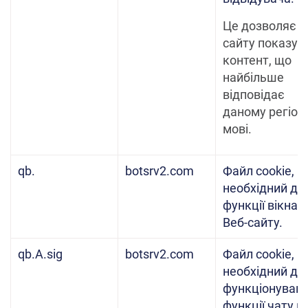
Це дозволяє в
сайту показув
контент, що
найбільше
відповідає
даному регіон
мові.
qb.
botsrv2.com
Файл cookie,
необхідний дл
функції вікна 
Веб-сайту.
qb.A.sig
botsrv2.com
Файл cookie,
необхідний дл
функціонуван
функції чату н