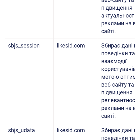
підвищення
актуальності
реклами на ве
сайті.
sbjs_session
likesid.com
Збирає дані щ
поведінки та
взаємодії
користувачів з
метою оптиміз
веб-сайту та
підвищення
релевантності
реклами на ве
сайті.
sbjs_udata
likesid.com
Збирає дані щ
поведінки та