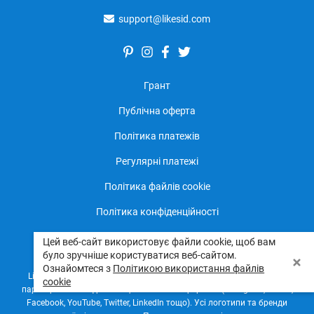
support@likesid.com
Грант
Публічна оферта
Політика платежів
Регулярні платежі
Політика файлів cookie
Політика конфіденційності
Цей веб-сайт використовує файли cookie, щоб вам
LikesID © 2026 Усі права захищені
було зручніше користуватися веб-сайтом.
Ознайомтеся з
Політикою використання файлів
LikesID діє незалежно та не має жодної афіліації, спонсорства чи
cookie
партнерства з жодною соціальною платформою (Instagram, TikTok,
Facebook, YouTube, Twitter, LinkedIn тощо). Усі логотипи та бренди