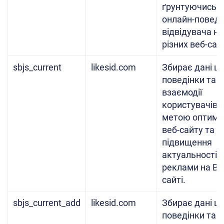
ґрунтуючись н
онлайн-поведі
відвідувача на
різних веб-сай
sbjs_current
likesid.com
Збирає дані щ
поведінки та
взаємодії
користувачів з
метою оптиміз
веб-сайту та
підвищення
актуальності
реклами на Ве
сайті.
sbjs_current_add
likesid.com
Збирає дані щ
поведінки та