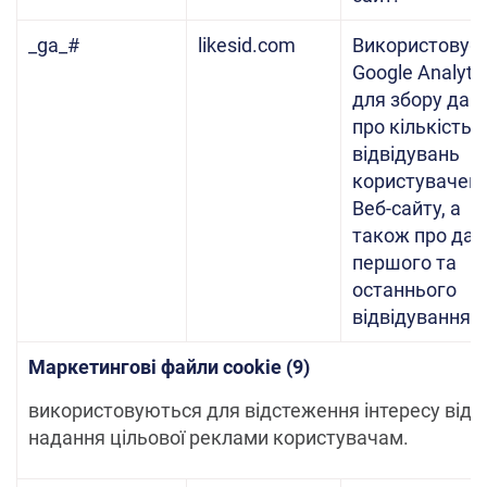
_ga_#
likesid.com
Використовує
Google Analyti
для збору дан
про кількість
відвідувань
користувачем
Веб-сайту, а
також про дат
першого та
останнього
відвідування.
Маркетингові файли cookie (9)
використовуються для відстеження інтересу відв
надання цільової реклами користувачам.