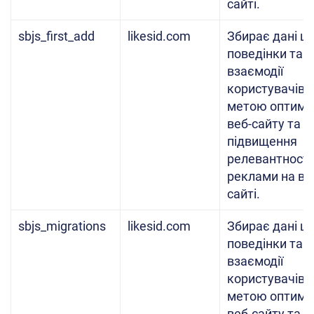
сайті.
sbjs_first_add
likesid.com
Збирає дані щ
поведінки та
взаємодії
користувачів з
метою оптиміз
веб-сайту та
підвищення
релевантності
реклами на ве
сайті.
sbjs_migrations
likesid.com
Збирає дані щ
поведінки та
взаємодії
користувачів з
метою оптиміз
веб-сайту та