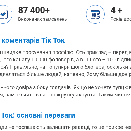
87 400+
4 +
Виконаних замовлень
Років до
 коментарів Тік Ток
и швидке просування профілю. Ось приклад – перед в
ного каналу 10 000 фоловерів, а в іншого – 100 підпис
ся? Правильно, на популярнішого блогера, оскільки в
го дивляться більше людей, напевно, йому більше дові
нього довіра з боку глядачів. Якщо не хочете тупцюв
ся, замовляйте в нас розкрутку акаунта. Таким чином 
 Ток: основні переваги
юди не поспішають залишати реакції, то це прикре 