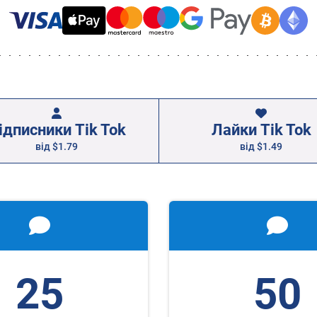
ідписники Tik Tok
Лайки Tik Tok
від
$1.79
від
$1.49
25
50