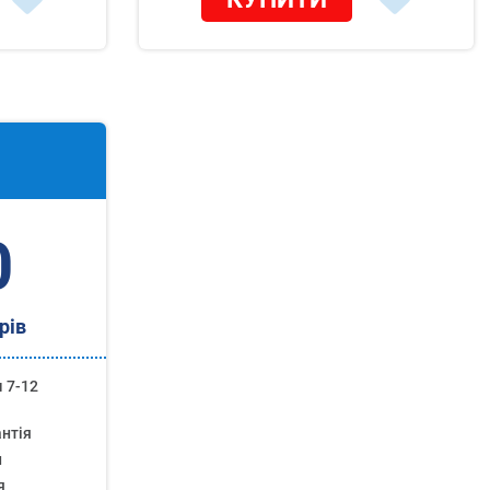
0
рів
 7-12
антія
н
я