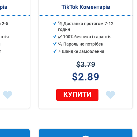
рів
TikTok Коментарів
 2-5
🚀 Доставка протягом 7-12
годин
антія
✔️ 100% безпека і гарантія
н
🔍 Пароль не потрібен
я
⚡️ Швидке замовлення
$3.79
$2.89
КУПИТИ