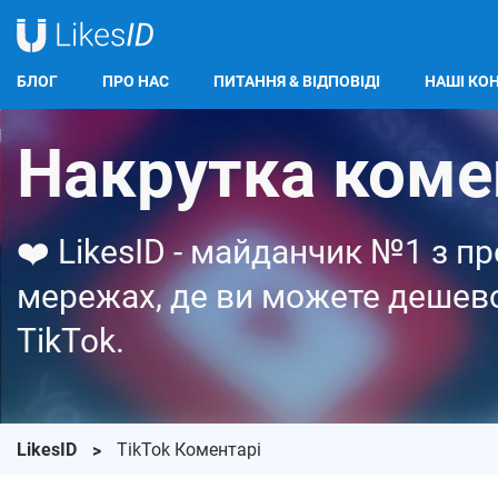
БЛОГ
ПРО НАС
ПИТАННЯ & ВІДПОВІДІ
НАШІ КО
Накрутка комен
❤️ LikesID - майданчик №1 з п
мережах, де ви можете дешево
TikTok.
LikesID
TikTok Коментарі