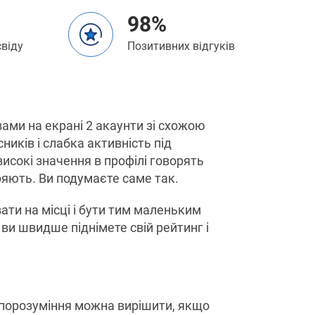
98%
свіду
Позитивних відгуків
ами на екрані 2 акаунти зі схожою
ників і слабка активність під
исокі значення в профілі говорять
ряють. Ви подумаєте саме так.
ати на місці і бути тим маленьким
ви швидше піднімете свій рейтинг і
непорозуміння можна вирішити, якщо