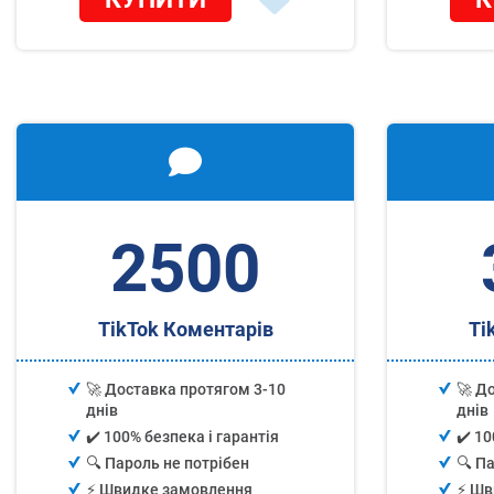
2500
TikTok Коментарів
Ti
🚀 Доставка протягом 3-10
🚀 Д
днів
днів
✔️ 100% безпека і гарантія
✔️ 10
🔍 Пароль не потрібен
🔍 П
⚡️ Швидке замовлення
⚡️ Ш