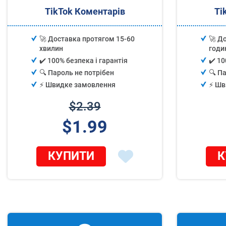
TikTok Коментарів
Ti
🚀 Доставка протягом 15-60
🚀 Д
хвилин
годи
✔️ 100% безпека і гарантія
✔️ 10
🔍 Пароль не потрібен
🔍 П
⚡️ Швидке замовлення
⚡️ Ш
$2.39
$1.99
КУПИТИ
К