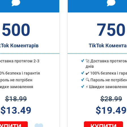
500
750
kTok Коментарів
TikTok Комента
оставка протягом 2-3
🚀 Доставка протягом
днів
0% безпека і гарантія
✔️ 100% безпека і гар
ароль не потрібен
🔍 Пароль не потрібе
видке замовлення
⚡️ Швидке замовленн
$18.99
$28.99
$13.49
$19.49
УПИТИ
КУПИТИ