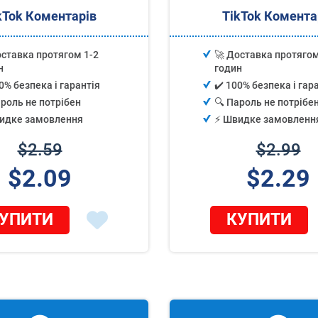
kTok Коментарів
TikTok Комента
оставка протягом 1-2
🚀 Доставка протягом
н
годин
0% безпека і гарантія
✔️ 100% безпека і гар
ароль не потрібен
🔍 Пароль не потрібе
видке замовлення
⚡️ Швидке замовленн
$2.59
$2.99
$2.09
$2.29
УПИТИ
КУПИТИ