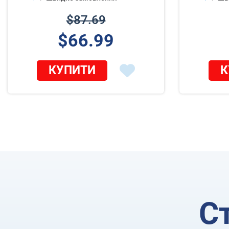
$87.69
$66.99
КУПИТИ
К
С