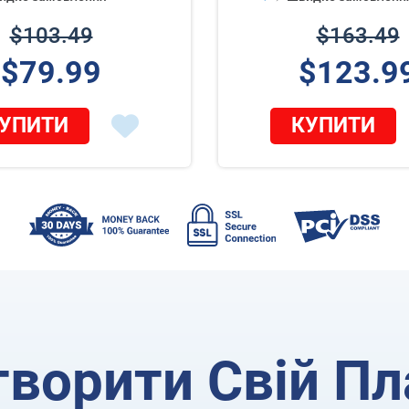
$103.49
$163.49
$79.99
$123.9
УПИТИ
КУПИТИ
творити Свій Пл