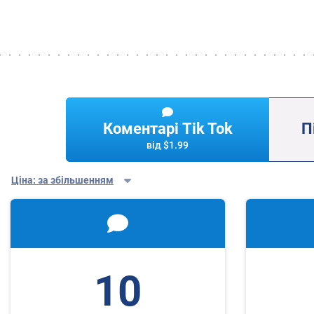
Коментарі Tik Tok
П
від
$1.99
Ціна: за збільшенням
10