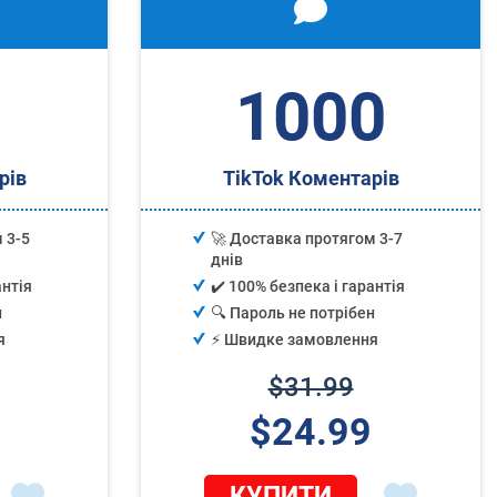
1000
рів
TikTok Коментарів
 3-5
🚀 Доставка протягом 3-7
днів
антія
✔️ 100% безпека і гарантія
н
🔍 Пароль не потрібен
я
⚡️ Швидке замовлення
$31.99
$24.99
КУПИТИ