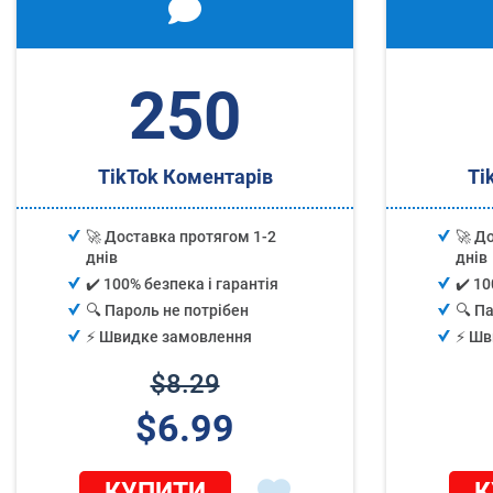
250
TikTok Коментарів
Ti
🚀 Доставка протягом 1-2
🚀 Д
днів
днів
✔️ 100% безпека і гарантія
✔️ 10
🔍 Пароль не потрібен
🔍 П
⚡️ Швидке замовлення
⚡️ Ш
$8.29
$6.99
КУПИТИ
К