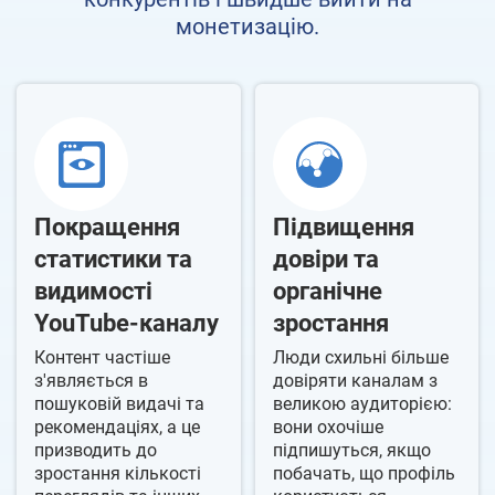
монетизацію.
Покращення
Підвищення
статистики та
довіри та
видимості
органічне
YouTube-каналу
зростання
Контент частіше
Люди схильні більше
з'являється в
довіряти каналам з
пошуковій видачі та
великою аудиторією:
рекомендаціях, а це
вони охочіше
призводить до
підпишуться, якщо
зростання кількості
побачать, що профіль