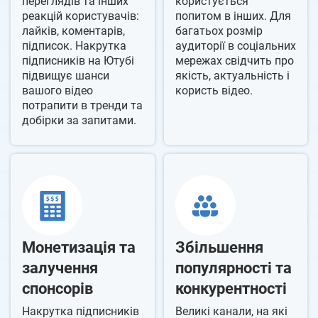
переглядів та інших
користується
реакцій користувачів:
попитом в інших. Для
лайків, коментарів,
багатьох розмір
підписок. Накрутка
аудиторії в соціальних
підписників на Ютубі
мережах свідчить про
підвищує шанси
якість, актуальність і
вашого відео
користь відео.
потрапити в тренди та
добірки за запитами.
Монетизація та
Збільшення
залучення
популярності та
спонсорів
конкурентності
Накрутка підписників
Великі канали, на які