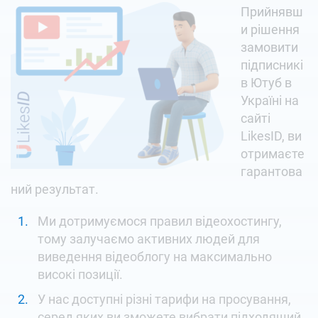
Прийнявш
и рішення
замовити
підписникі
в Ютуб в
Україні на
сайті
LikesID, ви
отримаєте
гарантова
ний результат.
Ми дотримуємося правил відеохостингу,
тому залучаємо активних людей для
виведення відеоблогу на максимально
високі позиції.
У нас доступні різні тарифи на просування,
серед яких ви зможете вибрати підходящий