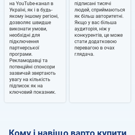
на YouTube-канал в
підписані тисячі
Україні, як і в будь-
людей, сприймаються
якому іншому регіоні,
як більш авторитетні.
дозволяє швидше
Якщо у вас більша
виконати умови,
аудиторія, ніж у
необхідні для
конкурентів, це може
підключення
стати додатковою
партнерської
перевагою в очах
програми.
глядача.
Рекламодавці та
потенційні спонсори
зазвичай звертають
увагу на кількість
підписок як на
ключовий показник.
Кому і навіщо варто купити