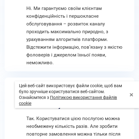
Ні. Ми гарантуємо своїм клієнтам
конфіденційність і першокласне
обслуговування – розвиток каналу
проходить максимально природно, з
урахуванням алгоритмів платформи.
Відстежити інформацію, пов’язану з якістю
фоловерів і джерелом їхньої появи,
неможливо.
Чи можна замовити накрутку
Цей веб-сайт використовує файли cookie, щоб вам
було зручніше користуватися веб-сайтом.
підписників повторно на той
Ознайомтеся з
Політикою використання файлів
cookie
самий Ютуб-канал?
Так. Користуватися цією послугою можна
необмежену кількість разів. Але зробити
повторне замовлення можна тільки після