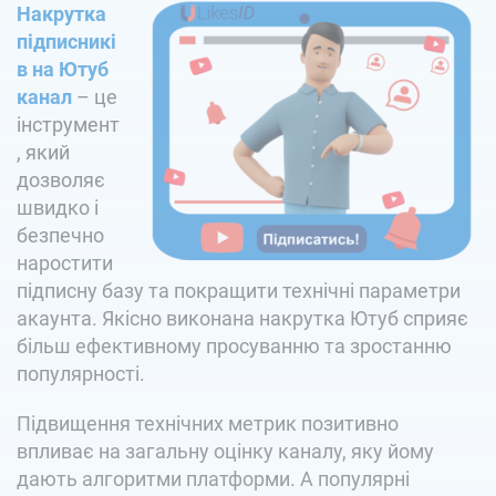
Накрутка
підписникі
в на Ютуб
канал
– це
інструмент
, який
дозволяє
швидко і
безпечно
наростити
підписну базу та покращити технічні параметри
акаунта. Якісно виконана накрутка Ютуб сприяє
більш ефективному просуванню та зростанню
популярності.
Підвищення технічних метрик позитивно
впливає на загальну оцінку каналу, яку йому
дають алгоритми платформи. А популярні