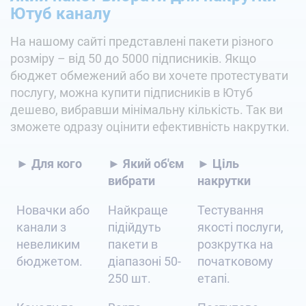
Ютуб каналу
На нашому сайті представлені пакети різного
розміру – від 50 до 5000 підписників. Якщо
бюджет обмежений або ви хочете протестувати
послугу, можна купити підписників в Ютуб
дешево, вибравши мінімальну кількість. Так ви
зможете одразу оцінити ефективність накрутки.
► Для кого
► Який об'єм
► Ціль
вибрати
накрутки
Новачки або
Найкраще
Тестування
канали з
підійдуть
якості послуги,
невеликим
пакети в
розкрутка на
бюджетом.
діапазоні 50-
початковому
250 шт.
етапі.