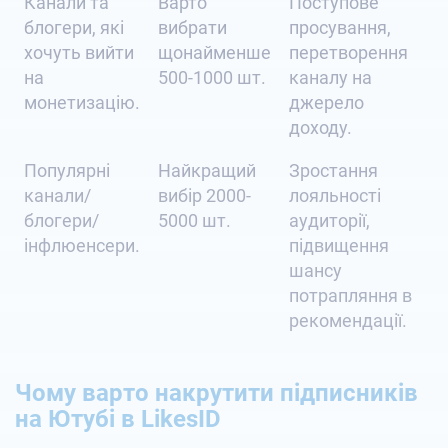
Канали та
Варто
Поступове
блогери, які
вибрати
просування,
хочуть вийти
щонайменше
перетворення
на
500-1000 шт.
каналу на
монетизацію.
джерело
доходу.
Популярні
Найкращий
Зростання
канали/
вибір 2000-
лояльності
блогери/
5000 шт.
аудиторії,
інфлюенсери.
підвищення
шансу
потрапляння в
рекомендації.
Чому варто накрутити підписників
на Ютубі в LikesID