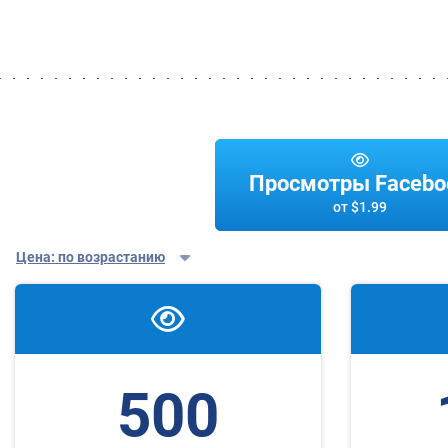
Просмотры Facebo
от
$1.99
Цена: по возрастанию
500