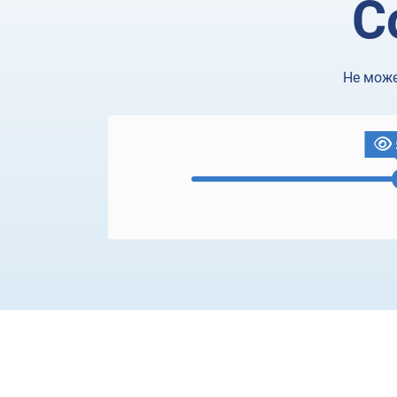
С
Не може