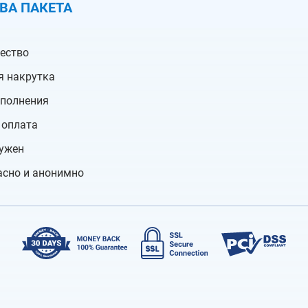
ВА ПАКЕТА
чество
я накрутка
ополнения
 оплата
нужен
асно и анонимно