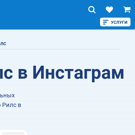
УСЛУГИ
лс
лс в Инстаграм
льных
 Рилс в