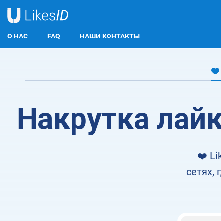
О НАС
FAQ
НАШИ КОНТАКТЫ
LikesID
Instagram Лайки Reels
Накрутка лайк
❤️ L
сетях,