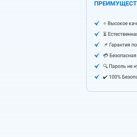
ПРЕИМУЩЕСТ
⭐️ Высокое ка
⏳ Естественна
📌 Гарантия п
💳 Безопасная
🔍 Пароль не 
✔️ 100% Безоп