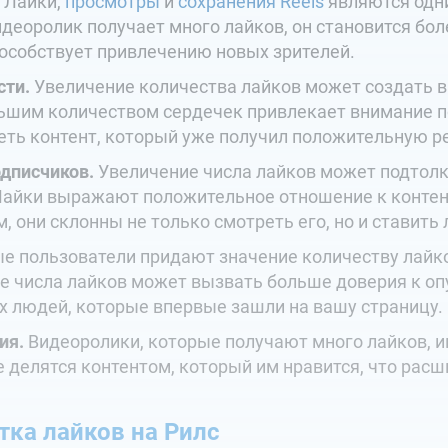
Лайки,
просмотры
и
сохранения Reels
являются одни
идеоролик получает много лайков, он становится бо
пособствует привлечению новых зрителей.
сти.
Увеличение количества лайков может создать 
ольшим количеством сердечек привлекает внимание 
еть контент, который уже получил положительную р
дписчиков.
Увеличение числа лайков может подтол
Лайки выражают положительное отношение к контент
, они склонны не только смотреть его, но и ставить
е пользователи придают значение количеству лайко
е числа лайков может вызвать больше доверия к оп
х людей, которые впервые зашли на вашу страницу.
ия.
Видеоролики, которые получают много лайков, 
делятся контентом, который им нравится, что расш
тка лайков на Рилс